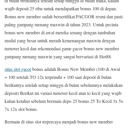
di bulan berikutnya setelah setiap minggu di bulan maka, kalian
wajib deposit 25 ribu untuk mendapatkan bonus 100 di depan.
Bonus new member sudah bersertifikat PACGOR resmi dan pasti
paling gampang menang maxwin di tahun 2023. Untuk pecinta
bonus new member di awal mereka senang dengan tambahan
modal yang besar untuk meraih kemenangan maxwin dengan
turnover kecil dan rekomendasi game gacor bonus new member
gampang menang maxwin yang sangat bervariasi di Slot88.
situs slot gacor
bonus adalah Bonus New Member (100 di Awal
+ 100 setelah TO 12x terpenuhi + 100 saat deposit di bulan
berikutnya setelah setiap minggu di bulan sebelumnya melakukan
deposit) Berikut ini variasi turnover kecil atau to kecil yang wajib
kalian ketahui sebelum bermain depo 25 bonus 25 To Kecil 3x 5x
7x 12x slot bonus.
Bermain di situs slot terpercaya menjadi bonus new member