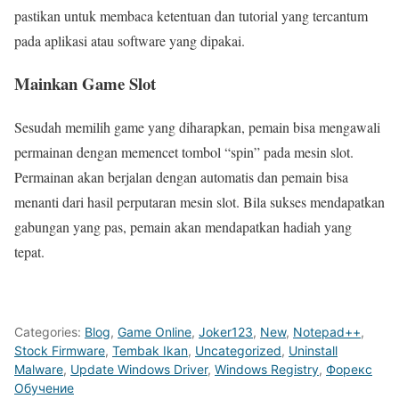
pastikan untuk membaca ketentuan dan tutorial yang tercantum
pada aplikasi atau software yang dipakai.
Mainkan Game Slot
Sesudah memilih game yang diharapkan, pemain bisa mengawali
permainan dengan memencet tombol “spin” pada mesin slot.
Permainan akan berjalan dengan automatis dan pemain bisa
menanti dari hasil perputaran mesin slot. Bila sukses mendapatkan
gabungan yang pas, pemain akan mendapatkan hadiah yang
tepat.
Categories:
Blog
,
Game Online
,
Joker123
,
New
,
Notepad++
,
Stock Firmware
,
Tembak Ikan
,
Uncategorized
,
Uninstall
Malware
,
Update Windows Driver
,
Windows Registry
,
Форекс
Обучение