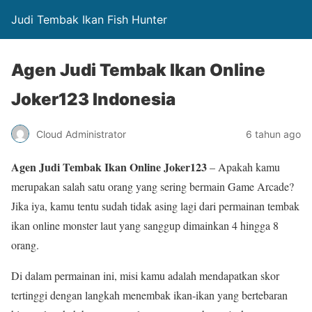
Judi Tembak Ikan Fish Hunter
Agen Judi Tembak Ikan Online
Joker123 Indonesia
Cloud Administrator
6 tahun ago
Agen Judi Tembak Ikan Online Joker123
– Apakah kamu
merupakan salah satu orang yang sering bermain Game Arcade?
Jika iya, kamu tentu sudah tidak asing lagi dari permainan tembak
ikan online monster laut yang sanggup dimainkan 4 hingga 8
orang.
Di dalam permainan ini, misi kamu adalah mendapatkan skor
tertinggi dengan langkah menembak ikan-ikan yang bertebaran