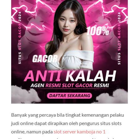
Banyak yang percaya bila tingkat kemenangan pelaku
judi online dapat dirapikan oleh pengurus situs slots
online, namun pada
slot server kamboja no 1