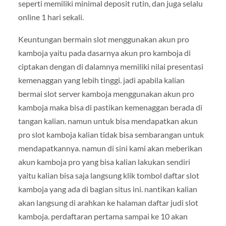
seperti memiliki minimal deposit rutin, dan juga selalu
online 1 hari sekali.
Keuntungan bermain slot menggunakan akun pro
kamboja yaitu pada dasarnya akun pro kamboja di
ciptakan dengan di dalamnya memiliki nilai presentasi
kemenaggan yang lebih tinggi. jadi apabila kalian
bermai slot server kamboja menggunakan akun pro
kamboja maka bisa di pastikan kemenaggan berada di
tangan kalian. namun untuk bisa mendapatkan akun
pro slot kamboja kalian tidak bisa sembarangan untuk
mendapatkannya. namun di sini kami akan meberikan
akun kamboja pro yang bisa kalian lakukan sendiri
yaitu kalian bisa saja langsung klik tombol daftar slot
kamboja yang ada di bagian situs ini. nantikan kalian
akan langsung di arahkan ke halaman daftar judi slot
kamboja. perdaftaran pertama sampai ke 10 akan