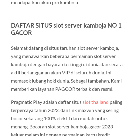
mendapatkan akun pro kamboja.
DAFTAR SITUS slot server kamboja NO 1
GACOR
Selamat datang di situs taruhan slot server kamboja,
yang menawarkan beberapa permainan slot server
kamboja dengan bayaran tertinggi di dunia dan secara
aktif berlangganan akun VIP di seluruh dunia. Ini
memasok lubang hoki dunia. Sebagai tambahan, Kami
memberikan layanan PAGCOR terbaik dan resmi.
Pragmatic Play adalah daftar situs
slot thailand
paling
terpercaya tahun 2023, dan link maxwin yang sering
bocor sekarang 100% efektif dan mudah untuk
menang. Bocoran slot server kamboja gacor 2023
keluar malam ini dengan permainan kartu kredit