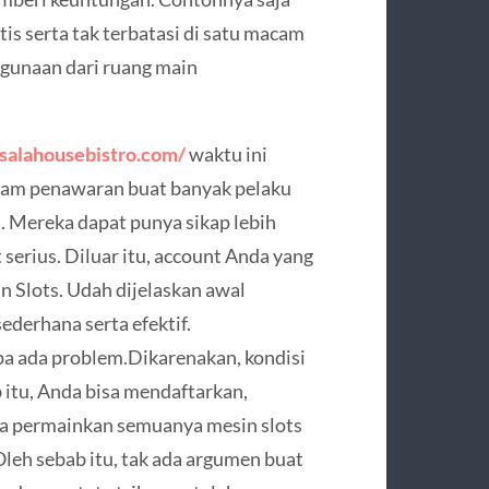
is serta tak terbatasi di satu macam
ahgunaan dari ruang main
asalahousebistro.com/
waktu ini
alam penawaran buat banyak pelaku
. Mereka dapat punya sikap lebih
 serius. Diluar itu, account Anda yang
n Slots. Udah dijelaskan awal
ederhana serta efektif.
pa ada problem.Dikarenakan, kondisi
b itu, Anda bisa mendaftarkan,
ta permainkan semuanya mesin slots
Oleh sebab itu, tak ada argumen buat