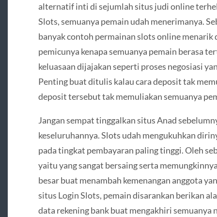
alternatif inti di sejumlah situs judi online ter
Slots, semuanya pemain udah menerimanya. Seba
banyak contoh permainan slots online menarik 
pemicunya kenapa semuanya pemain berasa ter
keluasaan dijajakan seperti proses negosiasi ya
Penting buat ditulis kalau cara deposit tak me
deposit tersebut tak memuliakan semuanya pe
Jangan sempat tinggalkan situs Anad sebelumny
keseluruhannya. Slots udah mengukuhkan dirinya 
pada tingkat pembayaran paling tinggi. Oleh seb
yaitu yang sangat bersaing serta memungkinnya 
besar buat menambah kemenangan anggota yang 
situs Login Slots, pemain disarankan berikan ala
data rekening bank buat mengakhiri semuanya n