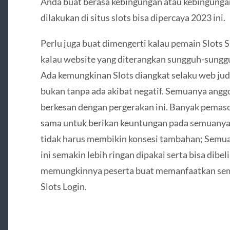
Anda buat berasa kebingungan atau kebingungan
dilakukan di situs slots bisa dipercaya 2023 ini.
Perlu juga buat dimengerti kalau pemain Slots 
kalau website yang diterangkan sungguh-sunggu
Ada kemungkinan Slots diangkat selaku web judi
bukan tanpa ada akibat negatif. Semuanya angg
berkesan dengan pergerakan ini. Banyak pemasok
sama untuk berikan keuntungan pada semuanya 
tidak harus membikin konsesi tambahan; Sem
ini semakin lebih ringan dipakai serta bisa dibel
memungkinnya peserta buat memanfaatkan semu
Slots Login.