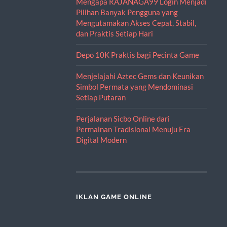
Mengapa RAJANAGA99 Login Menjadi
Pilihan Banyak Pengguna yang
Mengutamakan Akses Cepat, Stabil,
dan Praktis Setiap Hari
Depo 10K Praktis bagi Pecinta Game
Menjelajahi Aztec Gems dan Keunikan
Simbol Permata yang Mendominasi
Setiap Putaran
Perjalanan Sicbo Online dari
Permainan Tradisional Menuju Era
Digital Modern
IKLAN GAME ONLINE