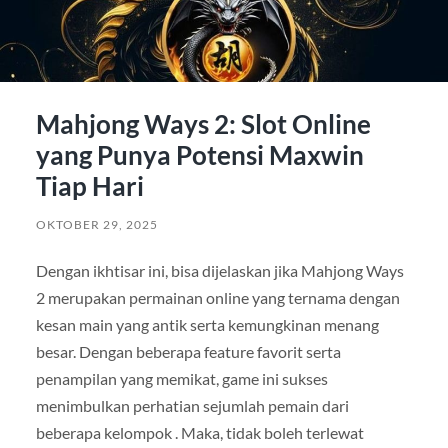
Mahjong Ways 2: Slot Online
yang Punya Potensi Maxwin
Tiap Hari
OKTOBER 29, 2025
Dengan ikhtisar ini, bisa dijelaskan jika Mahjong Ways
2 merupakan permainan online yang ternama dengan
kesan main yang antik serta kemungkinan menang
besar. Dengan beberapa feature favorit serta
penampilan yang memikat, game ini sukses
menimbulkan perhatian sejumlah pemain dari
beberapa kelompok . Maka, tidak boleh terlewat