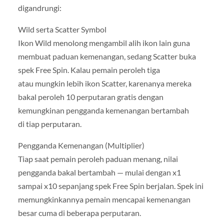
digandrungi:
Wild serta Scatter Symbol
Ikon Wild menolong mengambil alih ikon lain guna
membuat paduan kemenangan, sedang Scatter buka
spek Free Spin. Kalau pemain peroleh tiga
atau mungkin lebih ikon Scatter, karenanya mereka
bakal peroleh 10 perputaran gratis dengan
kemungkinan pengganda kemenangan bertambah
di tiap perputaran.
Pengganda Kemenangan (Multiplier)
Tiap saat pemain peroleh paduan menang, nilai
pengganda bakal bertambah — mulai dengan x1
sampai x10 sepanjang spek Free Spin berjalan. Spek ini
memungkinkannya pemain mencapai kemenangan
besar cuma di beberapa perputaran.