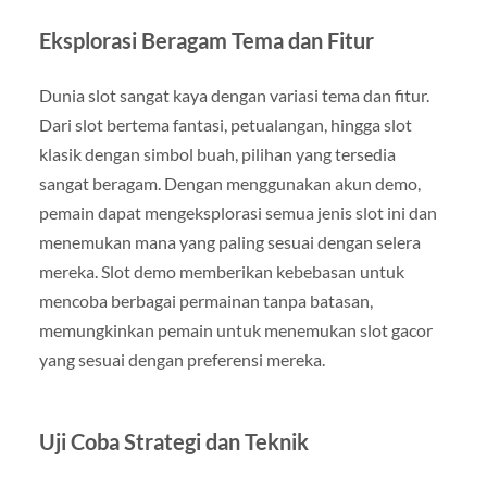
Eksplorasi Beragam Tema dan Fitur
Dunia slot sangat kaya dengan variasi tema dan fitur.
Dari slot bertema fantasi, petualangan, hingga slot
klasik dengan simbol buah, pilihan yang tersedia
sangat beragam. Dengan menggunakan akun demo,
pemain dapat mengeksplorasi semua jenis slot ini dan
menemukan mana yang paling sesuai dengan selera
mereka. Slot demo memberikan kebebasan untuk
mencoba berbagai permainan tanpa batasan,
memungkinkan pemain untuk menemukan slot gacor
yang sesuai dengan preferensi mereka.
Uji Coba Strategi dan Teknik