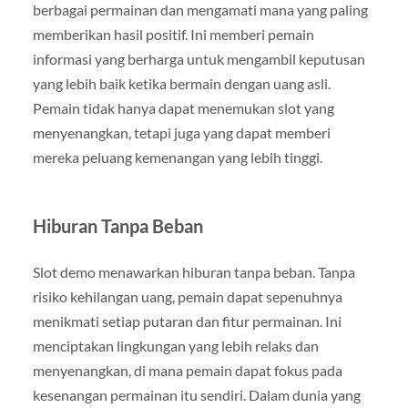
berbagai permainan dan mengamati mana yang paling
memberikan hasil positif. Ini memberi pemain
informasi yang berharga untuk mengambil keputusan
yang lebih baik ketika bermain dengan uang asli.
Pemain tidak hanya dapat menemukan slot yang
menyenangkan, tetapi juga yang dapat memberi
mereka peluang kemenangan yang lebih tinggi.
Hiburan Tanpa Beban
Slot demo menawarkan hiburan tanpa beban. Tanpa
risiko kehilangan uang, pemain dapat sepenuhnya
menikmati setiap putaran dan fitur permainan. Ini
menciptakan lingkungan yang lebih relaks dan
menyenangkan, di mana pemain dapat fokus pada
kesenangan permainan itu sendiri. Dalam dunia yang