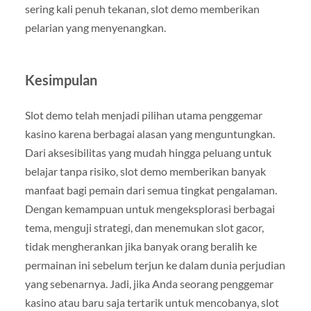
sering kali penuh tekanan, slot demo memberikan
pelarian yang menyenangkan.
Kesimpulan
Slot demo telah menjadi pilihan utama penggemar
kasino karena berbagai alasan yang menguntungkan.
Dari aksesibilitas yang mudah hingga peluang untuk
belajar tanpa risiko, slot demo memberikan banyak
manfaat bagi pemain dari semua tingkat pengalaman.
Dengan kemampuan untuk mengeksplorasi berbagai
tema, menguji strategi, dan menemukan slot gacor,
tidak mengherankan jika banyak orang beralih ke
permainan ini sebelum terjun ke dalam dunia perjudian
yang sebenarnya. Jadi, jika Anda seorang penggemar
kasino atau baru saja tertarik untuk mencobanya, slot